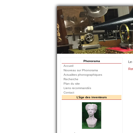
Phonorama
Le 
Accueil
Ret
Nouveau sur Phonorama
Actualites phonographiques
Recherche
Plan du site
Liens recommandés
Contact
L'âge des inventeurs