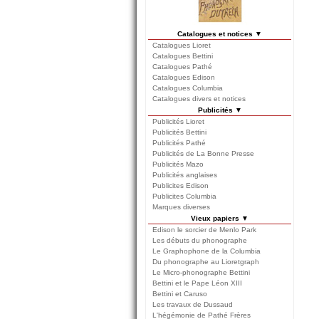
Catalogues et notices ▼
Catalogues Lioret
Catalogues Bettini
Catalogues Pathé
Catalogues Edison
Catalogues Columbia
Catalogues divers et notices
Publicités ▼
Publicités Lioret
Publicités Bettini
Publicités Pathé
Publicités de La Bonne Presse
Publicités Mazo
Publicités anglaises
Publicites Edison
Publicites Columbia
Marques diverses
Vieux papiers ▼
Edison le sorcier de Menlo Park
Les débuts du phonographe
Le Graphophone de la Columbia
Du phonographe au Lioretgraph
Le Micro-phonographe Bettini
Bettini et le Pape Léon XIII
Bettini et Caruso
Les travaux de Dussaud
L'hégémonie de Pathé Frères