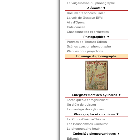
La vulgarisation du phonographe
A écouter ▼
Documents sonores Lioret
La voix de Gustave Eiffel
Airs d'Opéra
Café-concert
Chansonnettes et orchestres
Photographies ▼
Portraits de Thomas Edison
Scènes avec un phonographe
Plaques pour projections
En marge du phonographe
Enregistrement des cylindres ▼
Techniques d'enregistrement
Un drôle de poisson
Le moulage des cylindres
Phonographe et attractions ▼
Le Phono-Cinéma-Théâtre
Les Bonshommes Guillaume
Le phonographe forain
Curiosités phonographiques ▼
Edisonia