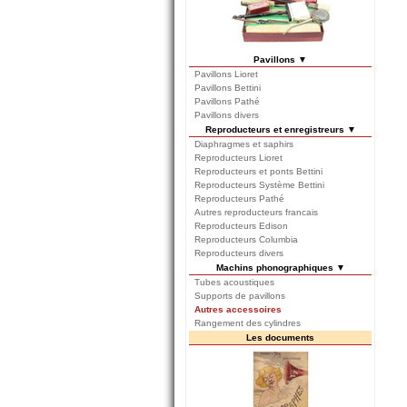
Pavillons ▼
Pavillons Lioret
Pavillons Bettini
Pavillons Pathé
Pavillons divers
Reproducteurs et enregistreurs ▼
Diaphragmes et saphirs
Reproducteurs Lioret
Reproducteurs et ponts Bettini
Reproducteurs Système Bettini
Reproducteurs Pathé
Autres reproducteurs francais
Reproducteurs Edison
Reproducteurs Columbia
Reproducteurs divers
Machins phonographiques ▼
Tubes acoustiques
Supports de pavillons
Autres accessoires
Rangement des cylindres
Les documents