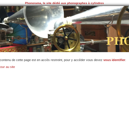
Phonorama, le site dédié aux phonographes à cylindres
contenu de cette page est en accès restreint, pour y accéder vous devez
vous identifier
.
our au site