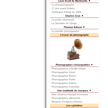
Léon Scott de Martinville ▼
Le phonautographe
17 ans avant Edison
Catalogue Kœnig de 1859
Charles Cros ▼
Le poète visionnaire
La Semaine du Clergé
Thomas Edison ▼
Le premier phonographe
L'essor du phonographe
Phonographes remarquables ▼
Phonographes à feuille d'étain
Phonographes Lioret
Phonographes Bettini
Phonographes Pathé
Phonographes Edison
Phonographes Columbia
Une multitude de marques ▼
Des créateurs français innovants
Phonographes allemands
Marques d'origines diverses
Les cylindres