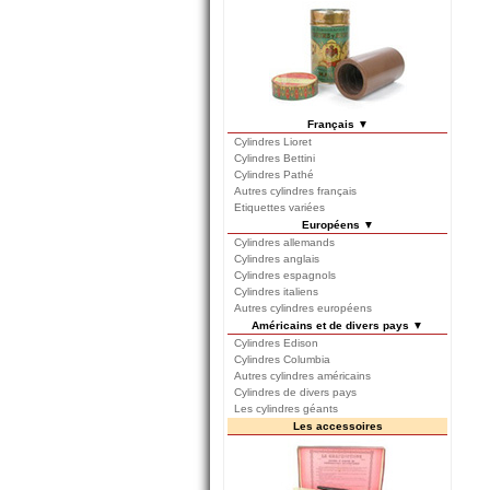
Français ▼
Cylindres Lioret
Cylindres Bettini
Cylindres Pathé
Autres cylindres français
Etiquettes variées
Européens ▼
Cylindres allemands
Cylindres anglais
Cylindres espagnols
Cylindres italiens
Autres cylindres européens
Américains et de divers pays ▼
Cylindres Edison
Cylindres Columbia
Autres cylindres américains
Cylindres de divers pays
Les cylindres géants
Les accessoires