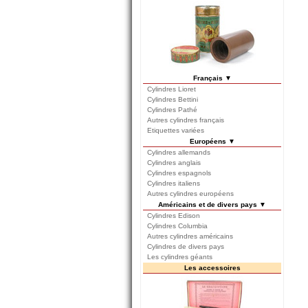
Français ▼
Cylindres Lioret
Cylindres Bettini
Cylindres Pathé
Autres cylindres français
Etiquettes variées
Européens ▼
Cylindres allemands
Cylindres anglais
Cylindres espagnols
Cylindres italiens
Autres cylindres européens
Américains et de divers pays ▼
Cylindres Edison
Cylindres Columbia
Autres cylindres américains
Cylindres de divers pays
Les cylindres géants
Les accessoires