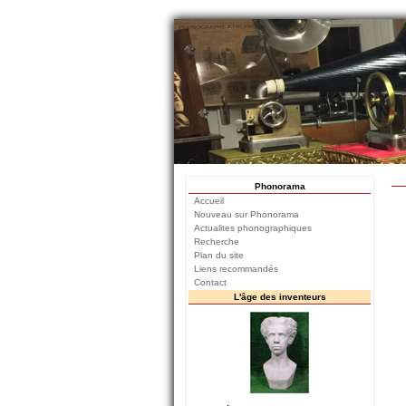
Phonorama
Accueil
Nouveau sur Phonorama
Actualites phonographiques
Recherche
Plan du site
Liens recommandés
Contact
L'âge des inventeurs