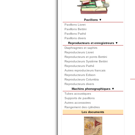
Pavillons ▼
Pavillons Lioret
Pavillons Bettini
Pavillons Pathé
Pavillons divers
Reproducteurs et enregistreurs ▼
Diaphragmes et saphirs
Reproducteurs Lioret
Reproducteurs et ponts Bettini
Reproducteurs Système Bettini
Reproducteurs Pathé
Autres reproducteurs francais
Reproducteurs Edison
Reproducteurs Columbia
Reproducteurs divers
Machins phonographiques ▼
Tubes acoustiques
Supports de pavillons
Autres accessoires
Rangement des cylindres
Les documents