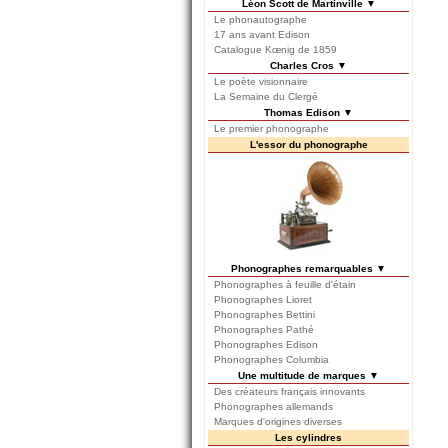
Léon Scott de Martinville ▼
Le phonautographe
17 ans avant Edison
Catalogue Kœnig de 1859
Charles Cros ▼
Le poète visionnaire
La Semaine du Clergé
Thomas Edison ▼
Le premier phonographe
L'essor du phonographe
Phonographes remarquables ▼
Phonographes à feuille d'étain
Phonographes Lioret
Phonographes Bettini
Phonographes Pathé
Phonographes Edison
Phonographes Columbia
Une multitude de marques ▼
Des créateurs français innovants
Phonographes allemands
Marques d'origines diverses
Les cylindres