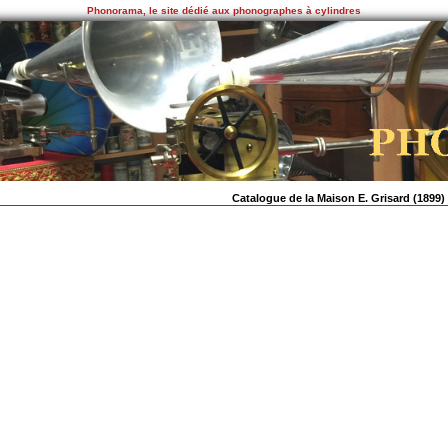
Phonorama, le site dédié aux phonographes à cylindres
Catalogue de la Maison E. Grisard (1899)