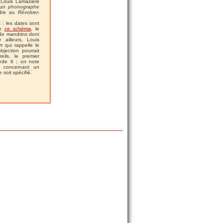
 Louis Lamazière
r un
phonographe
ndre au
Révolver-
 : les dates sont
re
ce schéma
, le
de mandrins dont
 ailleurs, Louis
rt
qui rappelle le
ection pourrait
ils, le premier
sède 6 ; on note
t concernant un
soit spécifié.