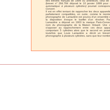
des brevets français de 1899 ou antérieurs, celui de
(brevet n° 284.784 déposé le 10 janvier 1899 pou
automatique à plusieurs cylindres)
pourrait correspo
Concert
.
Il est en effet tentant de rapprocher les deux appareils
parfaitement compatibles, en outre, comme le mont
phonographe de Lamazière est pourvu d’un ensemble 
la disposition évoque le barillet d’un révolver. Par
Lamazière a déposé en 1903 la marque
Paris-Conce
nom du phonographe de la Maison Grisard. Une obj
s’opposer au rapprochement entre ces deux appare
comportant 5 cylindres alors que le second en pos
toutefois que Louis Lamazière a décrit un breve
phonographe à plusieurs cylindres, sans que leur nombre 