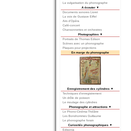
La vulgarisation du phonographe
A écouter ▼
Documents sonores Lioret
La voix de Gustave Eiffel
Airs d'Opéra
Café-concert
Chansonnettes et orchestres
Photographies ▼
Portraits de Thomas Edison
Scènes avec un phonographe
Plaques pour projections
En marge du phonographe
Enregistrement des cylindres ▼
Techniques d'enregistrement
Un drôle de poisson
Le moulage des cylindres
Phonographe et attractions ▼
Le Phono-Cinéma-Théâtre
Les Bonshommes Guillaume
Le phonographe forain
Curiosités phonographiques ▼
Edisonia