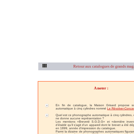
Retour aux catalogues de grands mag
A noter :
En fin de catalogue, la Maison Grisard propose 
automatique à cinq cylindres nommé
Le Révolver-Concer
Quel est ce phonographe automatique à cinq cylindres, 
ne donne aucune représentation ?
Les mentions «Breveté S.G.D.G» et «dernière inven
d’établir qu’il s’agit d’un appareil dont le brevet a été d
en 1899, année d’impression du catalogue.
Parmi la dizaine de phonographes automatiques figurant