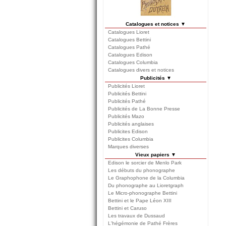
Catalogues et notices ▼
Catalogues Lioret
Catalogues Bettini
Catalogues Pathé
Catalogues Edison
Catalogues Columbia
Catalogues divers et notices
Publicités ▼
Publicités Lioret
Publicités Bettini
Publicités Pathé
Publicités de La Bonne Presse
Publicités Mazo
Publicités anglaises
Publicites Edison
Publicites Columbia
Marques diverses
Vieux papiers ▼
Edison le sorcier de Menlo Park
Les débuts du phonographe
Le Graphophone de la Columbia
Du phonographe au Lioretgraph
Le Micro-phonographe Bettini
Bettini et le Pape Léon XIII
Bettini et Caruso
Les travaux de Dussaud
L'hégémonie de Pathé Frères