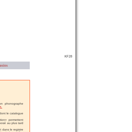
KF28
asins
son phonographe
t.
dont le catalogue
tion» permettent
éposé au plus tard
 dans le registre