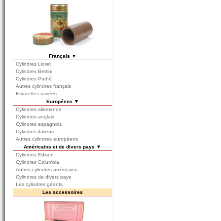
Français ▼
Cylindres Lioret
Cylindres Bettini
Cylindres Pathé
Autres cylindres français
Etiquettes variées
Européens ▼
Cylindres allemands
Cylindres anglais
Cylindres espagnols
Cylindres italiens
Autres cylindres européens
Américains et de divers pays ▼
Cylindres Edison
Cylindres Columbia
Autres cylindres américains
Cylindres de divers pays
Les cylindres géants
Les accessoires