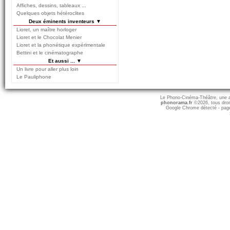
Affiches, dessins, tableaux ...
Quelques objets hétéroclites
Deux éminents inventeurs ▼
Lioret, un maître horloger
Lioret et le Chocolat Menier
Lioret et la phonétique expérimentale
Bettini et le cinématographe
Et aussi ... ▼
Un livre pour aller plus loin
Le Pauliphone
Le Phono-Cinéma-Théâtre, une att
phonorama.fr
©2026, tous droits
Google Chrome détecté - page