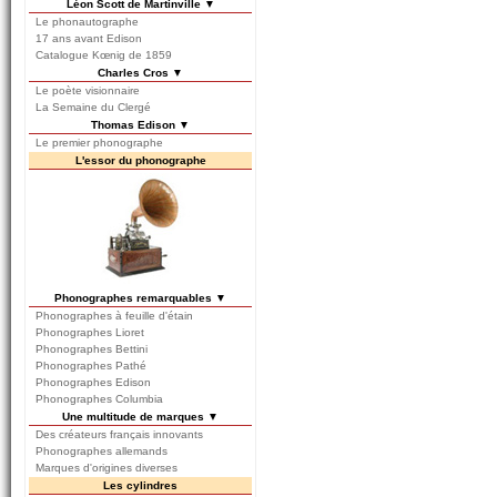
Léon Scott de Martinville ▼
Le phonautographe
17 ans avant Edison
Catalogue Kœnig de 1859
Charles Cros ▼
Le poète visionnaire
La Semaine du Clergé
Thomas Edison ▼
Le premier phonographe
L'essor du phonographe
Phonographes remarquables ▼
Phonographes à feuille d'étain
Phonographes Lioret
Phonographes Bettini
Phonographes Pathé
Phonographes Edison
Phonographes Columbia
Une multitude de marques ▼
Des créateurs français innovants
Phonographes allemands
Marques d'origines diverses
Les cylindres