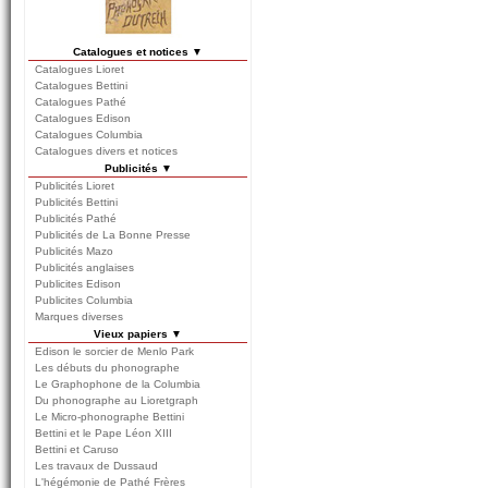
Catalogues et notices ▼
Catalogues Lioret
Catalogues Bettini
Catalogues Pathé
Catalogues Edison
Catalogues Columbia
Catalogues divers et notices
Publicités ▼
Publicités Lioret
Publicités Bettini
Publicités Pathé
Publicités de La Bonne Presse
Publicités Mazo
Publicités anglaises
Publicites Edison
Publicites Columbia
Marques diverses
Vieux papiers ▼
Edison le sorcier de Menlo Park
Les débuts du phonographe
Le Graphophone de la Columbia
Du phonographe au Lioretgraph
Le Micro-phonographe Bettini
Bettini et le Pape Léon XIII
Bettini et Caruso
Les travaux de Dussaud
L'hégémonie de Pathé Frères