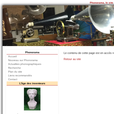
Phonorama, le site
Phonorama
Le contenu de cette page est en accès r
Accueil
Retour au site
Nouveau sur Phonorama
Actualites phonographiques
Recherche
Plan du site
Liens recommandés
Contact
L'âge des inventeurs