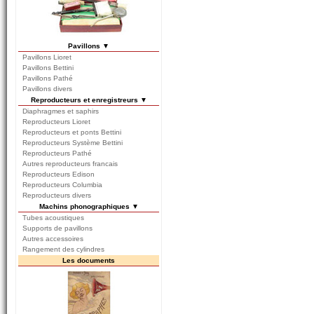
Pavillons ▼
Pavillons Lioret
Pavillons Bettini
Pavillons Pathé
Pavillons divers
Reproducteurs et enregistreurs ▼
Diaphragmes et saphirs
Reproducteurs Lioret
Reproducteurs et ponts Bettini
Reproducteurs Système Bettini
Reproducteurs Pathé
Autres reproducteurs francais
Reproducteurs Edison
Reproducteurs Columbia
Reproducteurs divers
Machins phonographiques ▼
Tubes acoustiques
Supports de pavillons
Autres accessoires
Rangement des cylindres
Les documents