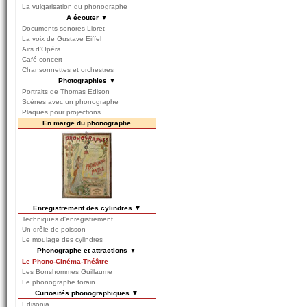
La vulgarisation du phonographe
A écouter ▼
Documents sonores Lioret
La voix de Gustave Eiffel
Airs d'Opéra
Café-concert
Chansonnettes et orchestres
Photographies ▼
Portraits de Thomas Edison
Scènes avec un phonographe
Plaques pour projections
En marge du phonographe
Enregistrement des cylindres ▼
Techniques d'enregistrement
Un drôle de poisson
Le moulage des cylindres
Phonographe et attractions ▼
Le Phono-Cinéma-Théâtre
Les Bonshommes Guillaume
Le phonographe forain
Curiosités phonographiques ▼
Edisonia