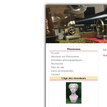
Phonorama
Le 
Accueil
Ret
Nouveau sur Phonorama
Actualites phonographiques
Recherche
Plan du site
Liens recommandés
Contact
L'âge des inventeurs