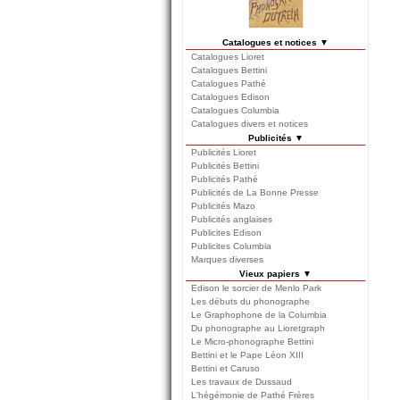
Catalogues et notices ▼
Catalogues Lioret
Catalogues Bettini
Catalogues Pathé
Catalogues Edison
Catalogues Columbia
Catalogues divers et notices
Publicités ▼
Publicités Lioret
Publicités Bettini
Publicités Pathé
Publicités de La Bonne Presse
Publicités Mazo
Publicités anglaises
Publicites Edison
Publicites Columbia
Marques diverses
Vieux papiers ▼
Edison le sorcier de Menlo Park
Les débuts du phonographe
Le Graphophone de la Columbia
Du phonographe au Lioretgraph
Le Micro-phonographe Bettini
Bettini et le Pape Léon XIII
Bettini et Caruso
Les travaux de Dussaud
L'hégémonie de Pathé Frères