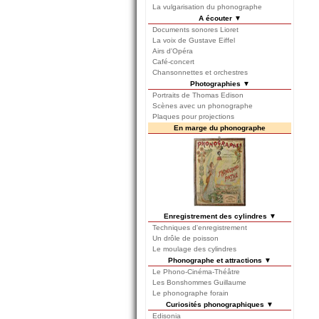
La vulgarisation du phonographe
A écouter ▼
Documents sonores Lioret
La voix de Gustave Eiffel
Airs d'Opéra
Café-concert
Chansonnettes et orchestres
Photographies ▼
Portraits de Thomas Edison
Scènes avec un phonographe
Plaques pour projections
En marge du phonographe
Enregistrement des cylindres ▼
Techniques d'enregistrement
Un drôle de poisson
Le moulage des cylindres
Phonographe et attractions ▼
Le Phono-Cinéma-Théâtre
Les Bonshommes Guillaume
Le phonographe forain
Curiosités phonographiques ▼
Edisonia