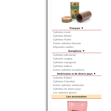
Français ▼
Cylindres Lioret
Cylindres Bettini
Cylindres Pathé
Autres cylindres français
Etiquettes variées
Européens ▼
Cylindres allemands
Cylindres anglais
Cylindres espagnols
Cylindres italiens
Autres cylindres européens
Américains et de divers pays ▼
Cylindres Edison
Cylindres Columbia
Autres cylindres américains
Cylindres de divers pays
Les cylindres géants
Les accessoires