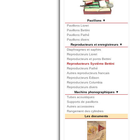
Pavillons ▼
Pavillons Lioret
Pavillons Bettini
Pavillons Pathé
Pavillons divers
Reproducteurs et enregistreurs ▼
Diaphragmes et saphirs
Reproducteurs Lioret
Reproducteurs et ponts Bettini
Reproducteurs Système Bettini
Reproducteurs Pathé
Autres reproducteurs francais
Reproducteurs Edison
Reproducteurs Columbia
Reproducteurs divers
Machins phonographiques ▼
Tubes acoustiques
Supports de pavillons
Autres accessoires
Rangement des cylindres
Les documents