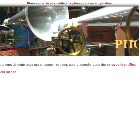
Phonorama, le site dédié aux phonographes à cylindres
contenu de cette page est en accès restreint, pour y accéder vous devez
vous identifier
.
our au site