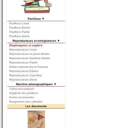
Pavillons ▼
Pavillons Lioret
Pavillons Bettini
Pavillons Pathé
Pavillons divers
Reproducteurs et enregistreurs ▼
Diaphragmes et saphirs
Reproducteurs Lioret
Reproducteurs et ponts Bettini
Reproducteurs Système Bettini
Reproducteurs Pathé
Autres reproducteurs francais
Reproducteurs Edison
Reproducteurs Columbia
Reproducteurs divers
Machins phonographiques ▼
Tubes acoustiques
Supports de pavillons
Autres accessoires
Rangement des cylindres
Les documents