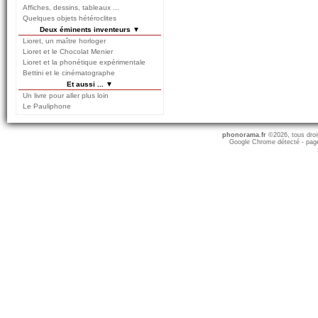
Affiches, dessins, tableaux ...
Quelques objets hétéroclites
Deux éminents inventeurs ▼
Lioret, un maître horloger
Lioret et le Chocolat Menier
Lioret et la phonétique expérimentale
Bettini et le cinématographe
Et aussi ... ▼
Un livre pour aller plus loin
Le Pauliphone
phonorama.fr
©2026, tous droits
Google Chrome détecté - page