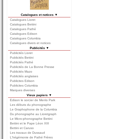
Catalogues et notices ▼
Catalogues Lioret
Catalogues Bettini
Catalogues Pathé
Catalogues Edison
Catalogues Columbia
Catalogues divers et notices
Publicités ▼
Publicités Lioret
Publicités Bettini
Publicités Pathé
Publicités de La Bonne Presse
Publicités Mazo
Publicités anglaises
Publicites Edison
Publicites Columbia
Marques diverses
Vieux papiers ▼
Edison le sorcier de Menlo Park
Les débuts du phonographe
Le Graphophone de la Columbia
Du phonographe au Lioretgraph
Le Micro-phonographe Bettini
Bettini et le Pape Léon XIII
Bettini et Caruso
Les travaux de Dussaud
L'hégémonie de Pathé Frères