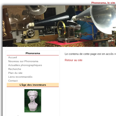
Phonorama, le site
Phonorama
Le contenu de cette page est en accès r
Accueil
Retour au site
Nouveau sur Phonorama
Actualites phonographiques
Recherche
Plan du site
Liens recommandés
Contact
L'âge des inventeurs