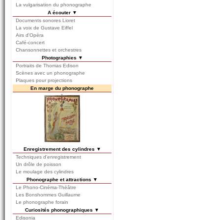
La vulgarisation du phonographe
A écouter ▼
Documents sonores Lioret
La voix de Gustave Eiffel
Airs d'Opéra
Café-concert
Chansonnettes et orchestres
Photographies ▼
Portraits de Thomas Edison
Scènes avec un phonographe
Plaques pour projections
En marge du phonographe
Enregistrement des cylindres ▼
Techniques d'enregistrement
Un drôle de poisson
Le moulage des cylindres
Phonographe et attractions ▼
Le Phono-Cinéma-Théâtre
Les Bonshommes Guillaume
Le phonographe forain
Curiosités phonographiques ▼
Edisonia