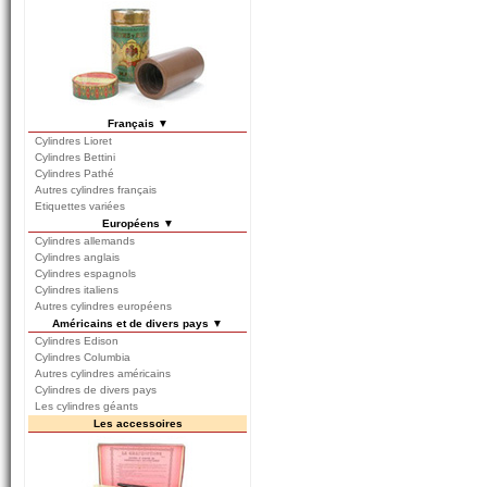
Français ▼
Cylindres Lioret
Cylindres Bettini
Cylindres Pathé
Autres cylindres français
Etiquettes variées
Européens ▼
Cylindres allemands
Cylindres anglais
Cylindres espagnols
Cylindres italiens
Autres cylindres européens
Américains et de divers pays ▼
Cylindres Edison
Cylindres Columbia
Autres cylindres américains
Cylindres de divers pays
Les cylindres géants
Les accessoires