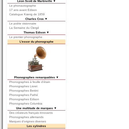
Léon Scott de Martinville ▼
Le phonautographe
17 ans avant Edison
Catalogue Kœnig de 1859
Charles Cros ▼
Le poète visionnaire
La Semaine du Clergé
Thomas Edison ▼
Le premier phonographe
L'essor du phonographe
Phonographes remarquables ▼
Phonographes à feuille d'étain
Phonographes Lioret
Phonographes Bettini
Phonographes Pathé
Phonographes Edison
Phonographes Columbia
Une multitude de marques ▼
Des créateurs français innovants
Phonographes allemands
Marques d'origines diverses
Les cylindres