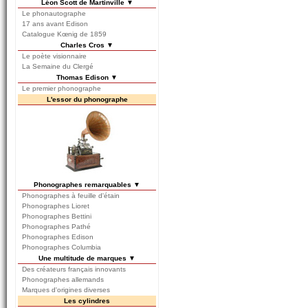
Léon Scott de Martinville ▼
Le phonautographe
17 ans avant Edison
Catalogue Kœnig de 1859
Charles Cros ▼
Le poète visionnaire
La Semaine du Clergé
Thomas Edison ▼
Le premier phonographe
L'essor du phonographe
Phonographes remarquables ▼
Phonographes à feuille d'étain
Phonographes Lioret
Phonographes Bettini
Phonographes Pathé
Phonographes Edison
Phonographes Columbia
Une multitude de marques ▼
Des créateurs français innovants
Phonographes allemands
Marques d'origines diverses
Les cylindres