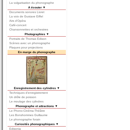
La vulgarisation du phonographe
A écouter ▼
Documents sonores Lioret
La voix de Gustave Eiffel
Airs d'Opéra
Café-concert
Chansonnettes et orchestres
Photographies ▼
Portraits de Thomas Edison
Scènes avec un phonographe
Plaques pour projections
En marge du phonographe
Enregistrement des cylindres ▼
Techniques d'enregistrement
Un drôle de poisson
Le moulage des cylindres
Phonographe et attractions ▼
Le Phono-Cinéma-Théâtre
Les Bonshommes Guillaume
Le phonographe forain
Curiosités phonographiques ▼
Edisonia