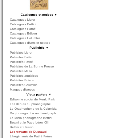
Catalogues et notices ▼
Catalogues Lioret
Catalogues Bettini
Catalogues Pathé
Catalogues Edison
Catalogues Columbia
Catalogues divers et notices
Publicités ▼
Publicités Lioret
Publicités Bettini
Publicités Pathé
Publicités de La Bonne Presse
Publicités Mazo
Publicités anglaises
Publicites Edison
Publicites Columbia
Marques diverses
Vieux papiers ▼
Edison le sorcier de Menlo Park
Les débuts du phonographe
Le Graphophone de la Columbia
Du phonographe au Lioretgraph
Le Micro-phonographe Bettini
Bettini et le Pape Léon XIII
Bettini et Caruso
Les travaux de Dussaud
L'hégémonie de Pathé Frères