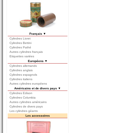
Français ▼
Cylindres Lioret
Cylindres Bettini
Cylindres Pathé
Autres cylindres français
Etiquettes variées
Européens ▼
Cylindres allemands
Cylindres anglais
Cylindres espagnols
Cylindres italiens
Autres cylindres européens
Américains et de divers pays ▼
Cylindres Edison
Cylindres Columbia
Autres cylindres américains
Cylindres de divers pays
Les cylindres géants
Les accessoires