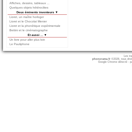
Affiches, dessins, tableaux ...
Quelques objets hétéroclites
Deux éminents inventeurs ▼
Lioret, un maître horloger
Lioret et le Chocolat Menier
Lioret et la phonétique expérimentale
Bettini et le cinématographe
Et aussi ... ▼
Un livre pour aller plus loin
Le Pauliphone
Les tr
phonorama.fr
©2026, tous droits
Google Chrome détecté - pa