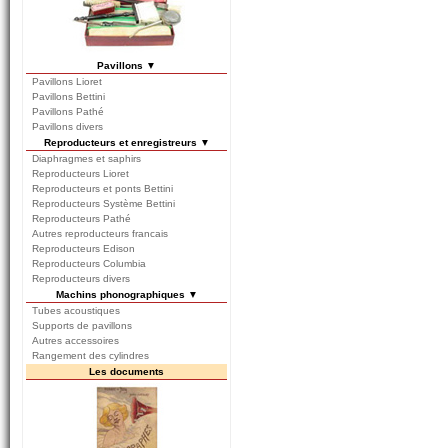
Pavillons ▼
Pavillons Lioret
Pavillons Bettini
Pavillons Pathé
Pavillons divers
Reproducteurs et enregistreurs ▼
Diaphragmes et saphirs
Reproducteurs Lioret
Reproducteurs et ponts Bettini
Reproducteurs Système Bettini
Reproducteurs Pathé
Autres reproducteurs francais
Reproducteurs Edison
Reproducteurs Columbia
Reproducteurs divers
Machins phonographiques ▼
Tubes acoustiques
Supports de pavillons
Autres accessoires
Rangement des cylindres
Les documents