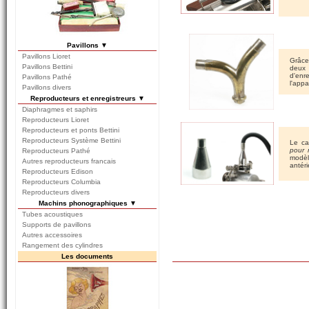
Pavillons ▼
Pavillons Lioret
Grâce
Pavillons Bettini
deux 
d'enr
Pavillons Pathé
l'appa
Pavillons divers
Reproducteurs et enregistreurs ▼
Diaphragmes et saphirs
Reproducteurs Lioret
Reproducteurs et ponts Bettini
Reproducteurs Système Bettini
Le c
pour 
Reproducteurs Pathé
modèl
Autres reproducteurs francais
antéri
Reproducteurs Edison
Reproducteurs Columbia
Reproducteurs divers
Machins phonographiques ▼
Tubes acoustiques
Supports de pavillons
Autres accessoires
Rangement des cylindres
Les documents