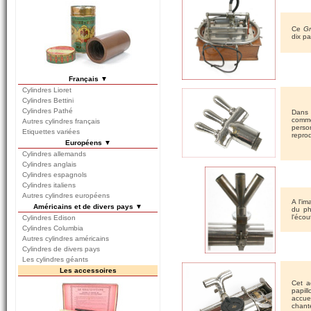
Ce
Gr
dix p
Français ▼
Cylindres Lioret
Cylindres Bettini
Cylindres Pathé
Dans 
comme
Autres cylindres français
perso
Etiquettes variées
repro
Européens ▼
Cylindres allemands
Cylindres anglais
Cylindres espagnols
Cylindres italiens
Autres cylindres européens
A l'i
Américains et de divers pays ▼
du ph
l'écou
Cylindres Edison
Cylindres Columbia
Autres cylindres américains
Cylindres de divers pays
Les cylindres géants
Les accessoires
Cet a
papil
accue
chant