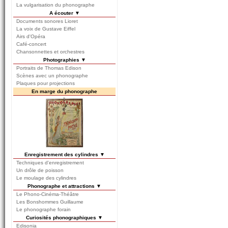
La vulgarisation du phonographe
A écouter ▼
Documents sonores Lioret
La voix de Gustave Eiffel
Airs d'Opéra
Café-concert
Chansonnettes et orchestres
Photographies ▼
Portraits de Thomas Edison
Scènes avec un phonographe
Plaques pour projections
En marge du phonographe
Enregistrement des cylindres ▼
Techniques d'enregistrement
Un drôle de poisson
Le moulage des cylindres
Phonographe et attractions ▼
Le Phono-Cinéma-Théâtre
Les Bonshommes Guillaume
Le phonographe forain
Curiosités phonographiques ▼
Edisonia