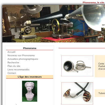
Phonorama, le site
Phonorama
Accueil
Nouveau sur Phonorama
Actualites phonographiques
Recherche
Cette
Plan du site
Pathé
d'acc
Liens recommandés
Contact
L'âge des inventeurs
Tubes 