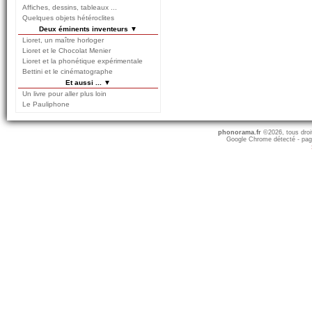
Affiches, dessins, tableaux ...
Quelques objets hétéroclites
Deux éminents inventeurs ▼
Lioret, un maître horloger
Lioret et le Chocolat Menier
Lioret et la phonétique expérimentale
Bettini et le cinématographe
Et aussi ... ▼
Un livre pour aller plus loin
Le Pauliphone
phonorama.fr
©2026, tous droits
Google Chrome détecté - pag