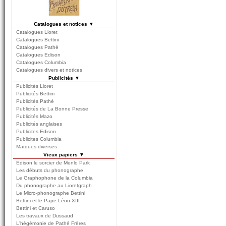
Catalogues et notices ▼
Catalogues Lioret
Catalogues Bettini
Catalogues Pathé
Catalogues Edison
Catalogues Columbia
Catalogues divers et notices
Publicités ▼
Publicités Lioret
Publicités Bettini
Publicités Pathé
Publicités de La Bonne Presse
Publicités Mazo
Publicités anglaises
Publicites Edison
Publicites Columbia
Marques diverses
Vieux papiers ▼
Edison le sorcier de Menlo Park
Les débuts du phonographe
Le Graphophone de la Columbia
Du phonographe au Lioretgraph
Le Micro-phonographe Bettini
Bettini et le Pape Léon XIII
Bettini et Caruso
Les travaux de Dussaud
L'hégémonie de Pathé Frères