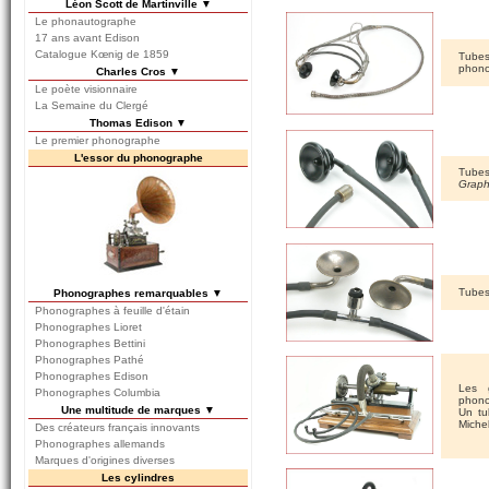
Léon Scott de Martinville ▼
Le phonautographe
17 ans avant Edison
Catalogue Kœnig de 1859
Tubes
phono
Charles Cros ▼
Le poète visionnaire
La Semaine du Clergé
Thomas Edison ▼
Le premier phonographe
L'essor du phonographe
Tubes
Grap
Tubes 
Phonographes remarquables ▼
Phonographes à feuille d'étain
Phonographes Lioret
Phonographes Bettini
Phonographes Pathé
Phonographes Edison
Les g
Phonographes Columbia
phono
Une multitude de marques ▼
Un tu
Michel
Des créateurs français innovants
Phonographes allemands
Marques d'origines diverses
Les cylindres