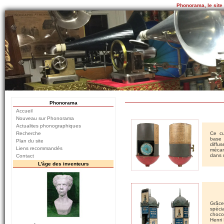
Phonorama, le site
Phonorama
Accueil
Nouveau sur Phonorama
Actualites phonographiques
Recherche
Ce c
base 
Plan du site
diffu
Liens recommandés
mécan
dans 
Contact
L'âge des inventeurs
Grâc
spéci
choco
Henri