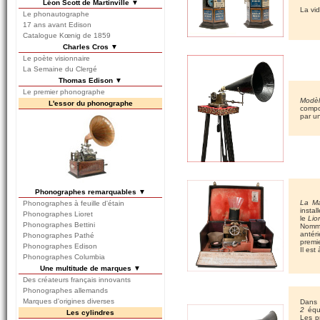
Léon Scott de Martinville ▼
La vi
Le phonautographe
17 ans avant Edison
Catalogue Kœnig de 1859
Charles Cros ▼
Le poète visionnaire
La Semaine du Clergé
Thomas Edison ▼
Le premier phonographe
Modè
L'essor du phonographe
compo
par u
Phonographes remarquables ▼
La Ma
Phonographes à feuille d'étain
insta
Phonographes Lioret
le
Lio
Phonographes Bettini
Nommé
antér
Phonographes Pathé
premie
Phonographes Edison
Il est
Phonographes Columbia
Une multitude de marques ▼
Des créateurs français innovants
Phonographes allemands
Marques d'origines diverses
Dans 
2
équ
Les cylindres
Les p