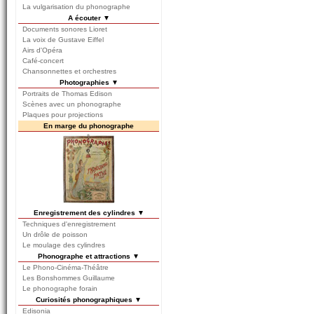
La vulgarisation du phonographe
A écouter ▼
Documents sonores Lioret
La voix de Gustave Eiffel
Airs d'Opéra
Café-concert
Chansonnettes et orchestres
Photographies ▼
Portraits de Thomas Edison
Scènes avec un phonographe
Plaques pour projections
En marge du phonographe
Enregistrement des cylindres ▼
Techniques d'enregistrement
Un drôle de poisson
Le moulage des cylindres
Phonographe et attractions ▼
Le Phono-Cinéma-Théâtre
Les Bonshommes Guillaume
Le phonographe forain
Curiosités phonographiques ▼
Edisonia