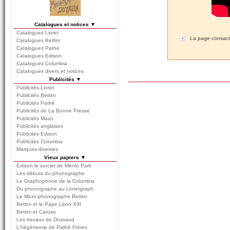
Catalogues et notices ▼
Catalogues Lioret
La page consac
Catalogues Bettini
Catalogues Pathé
Catalogues Edison
Catalogues Columbia
Catalogues divers et notices
Publicités ▼
Publicités Lioret
Publicités Bettini
Publicités Pathé
Publicités de La Bonne Presse
Publicités Mazo
Publicités anglaises
Publicites Edison
Publicites Columbia
Marques diverses
Vieux papiers ▼
Edison le sorcier de Menlo Park
Les débuts du phonographe
Le Graphophone de la Columbia
Du phonographe au Lioretgraph
Le Micro-phonographe Bettini
Bettini et le Pape Léon XIII
Bettini et Caruso
Les travaux de Dussaud
L'hégémonie de Pathé Frères