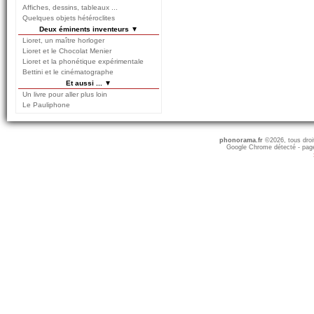
Affiches, dessins, tableaux ...
Quelques objets hétéroclites
Deux éminents inventeurs ▼
Lioret, un maître horloger
Lioret et le Chocolat Menier
Lioret et la phonétique expérimentale
Bettini et le cinématographe
Et aussi ... ▼
Un livre pour aller plus loin
Le Pauliphone
phonorama.fr
©2026, tous droits
Google Chrome détecté - page