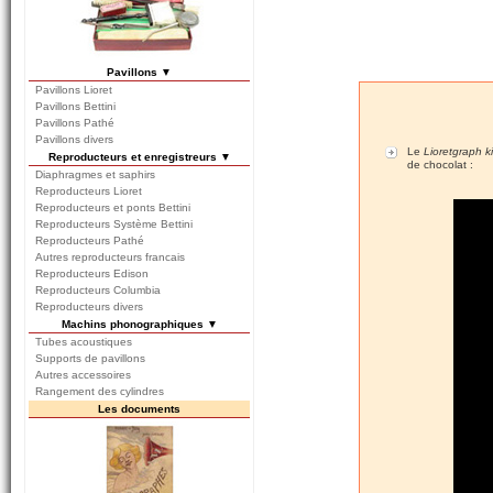
Pavillons ▼
Pavillons Lioret
Pavillons Bettini
Pavillons Pathé
Pavillons divers
Le
Lioretgraph 
Reproducteurs et enregistreurs ▼
de chocolat :
Diaphragmes et saphirs
Reproducteurs Lioret
Reproducteurs et ponts Bettini
Reproducteurs Système Bettini
Reproducteurs Pathé
Autres reproducteurs francais
Reproducteurs Edison
Reproducteurs Columbia
Reproducteurs divers
Machins phonographiques ▼
Tubes acoustiques
Supports de pavillons
Autres accessoires
Rangement des cylindres
Les documents