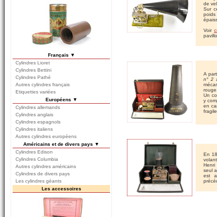
de ve
Sur c
poids 
épaiss
Voir
c
pavill
Français ▼
Cylindres Lioret
Cylindres Bettini
A par
Cylindres Pathé
n° 2
Autres cylindres français
mécan
rouge
Etiquettes variées
Un co
Européens ▼
y comp
en car
Cylindres allemands
fragile
Cylindres anglais
Cylindres espagnols
Cylindres italiens
Autres cylindres européens
Américains et de divers pays ▼
Cylindres Edison
En 1
Cylindres Columbia
volan
Henri
Autres cylindres américains
seul a
Cylindres de divers pays
est a
Les cylindres géants
préc
Les accessoires