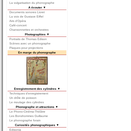
La vulgarisation du phonographe
A écouter ▼
Documents sonores Lioret
La voix de Gustave Eiffel
Airs d'Opéra
Café-concert
Chansonnettes et orchestres
Photographies ▼
Portraits de Thomas Edison
Scènes avec un phonographe
Plaques pour projections
En marge du phonographe
Enregistrement des cylindres ▼
Techniques d'enregistrement
Un drôle de poisson
Le moulage des cylindres
Phonographe et attractions ▼
Le Phono-Cinéma-Théâtre
Les Bonshommes Guillaume
Le phonographe forain
Curiosités phonographiques ▼
Edisonia