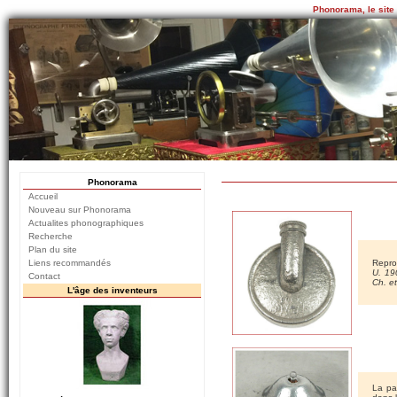
Phonorama, le site
Phonorama
Accueil
Nouveau sur Phonorama
Actualites phonographiques
Recherche
Plan du site
Liens recommandés
Repro
U. 19
Contact
Ch. e
L'âge des inventeurs
La pa