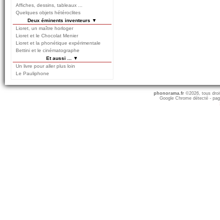
Affiches, dessins, tableaux ...
Quelques objets hétéroclites
Deux éminents inventeurs ▼
Lioret, un maître horloger
Lioret et le Chocolat Menier
Lioret et la phonétique expérimentale
Bettini et le cinématographe
Et aussi ... ▼
Un livre pour aller plus loin
Le Pauliphone
phonorama.fr
©2026, tous droits
Google Chrome détecté - pag