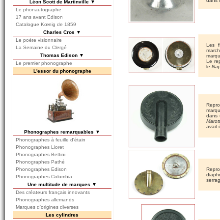
dans 
Léon Scott de Martinville ▼
Le phonautographe
17 ans avant Edison
Catalogue Kœnig de 1859
Charles Cros ▼
Le poète visionnaire
Les f
La Semaine du Clergé
march
Thomas Edison ▼
marqu
Le re
Le premier phonographe
le
Na
L'essor du phonographe
Repro
marqu
dans 
Maro
avait
Phonographes remarquables ▼
Phonographes à feuille d'étain
Phonographes Lioret
Phonographes Bettini
Phonographes Pathé
Phonographes Edison
Repro
diaph
Phonographes Columbia
serra
Une multitude de marques ▼
Des créateurs français innovants
Phonographes allemands
Marques d'origines diverses
Les cylindres