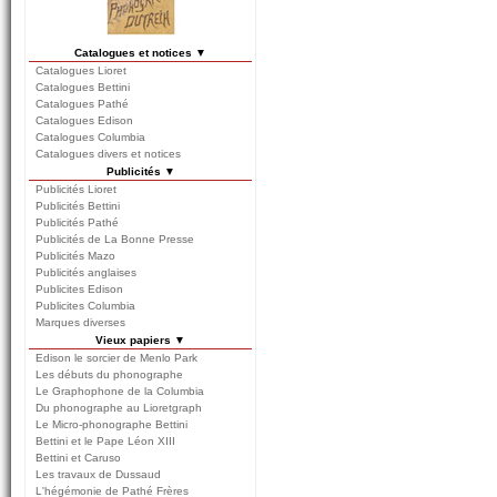
Catalogues et notices ▼
Catalogues Lioret
Catalogues Bettini
Catalogues Pathé
Catalogues Edison
Catalogues Columbia
Catalogues divers et notices
Publicités ▼
Publicités Lioret
Publicités Bettini
Publicités Pathé
Publicités de La Bonne Presse
Publicités Mazo
Publicités anglaises
Publicites Edison
Publicites Columbia
Marques diverses
Vieux papiers ▼
Edison le sorcier de Menlo Park
Les débuts du phonographe
Le Graphophone de la Columbia
Du phonographe au Lioretgraph
Le Micro-phonographe Bettini
Bettini et le Pape Léon XIII
Bettini et Caruso
Les travaux de Dussaud
L'hégémonie de Pathé Frères