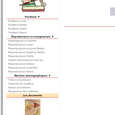
Pavillons ▼
Pavillons Lioret
Pavillons Bettini
Pavillons Pathé
Pavillons divers
Reproducteurs et enregistreurs ▼
Diaphragmes et saphirs
Reproducteurs Lioret
Reproducteurs et ponts Bettini
Reproducteurs Système Bettini
Reproducteurs Pathé
Autres reproducteurs francais
Reproducteurs Edison
Reproducteurs Columbia
Reproducteurs divers
Machins phonographiques ▼
Tubes acoustiques
Supports de pavillons
Autres accessoires
Rangement des cylindres
Les documents