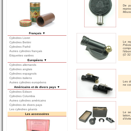
De pa
repro
Mousq
Français ▼
Cylindres Lioret
Le re
Cylindres Bettini
Préci
Cylindres Pathé
compo
Autres cylindres français
l'ébo
(∅ 32
Etiquettes variées
Européens ▼
Cylindres allemands
Cylindres anglais
Cylindres espagnols
Cylindres italiens
Les d
Autres cylindres européens
ne com
Américains et de divers pays ▼
Cylindres Edison
Cylindres Columbia
Autres cylindres américains
Cylindres de divers pays
Les cylindres géants
Le se
Les accessoires
laito
d'évit